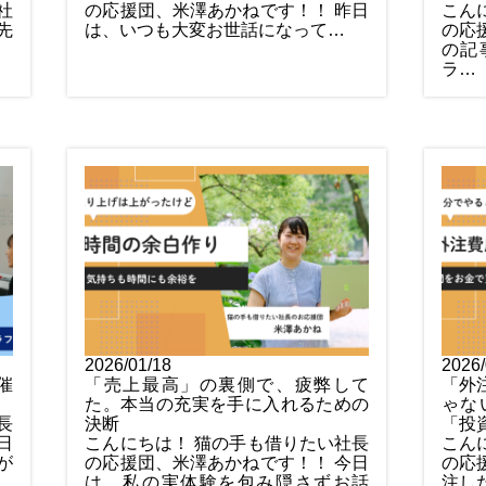
社
の応援団、米澤あかねです！！ 昨日
こん
先
は、いつも大変お世話になって…
の応
の記
ラ…
2026/01/18
2026/
催
「売上最高」の裏側で、疲弊して
「外
た。本当の充実を手に入れるための
ゃな
長
決断
「投
日
こんにちは！ 猫の手も借りたい社長
こん
が
の応援団、米澤あかねです！！ 今日
の応
は、私の実体験を包み隠さずお話
注し