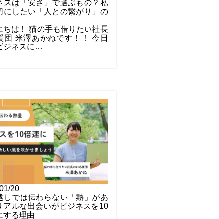
ネスは「安さ」で選ぶもの？私
切にしたい「人との繋がり」の
にちは！ 猫の手も借りたい社長
援団 米澤あかねです！！ 今日
ビジネスに…
01/20
越しでは伝わらない「熱」があ
リアルな出会いがビジネスを10
にする理由