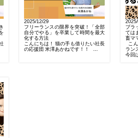
2025/12/29
2025/
き
フリーランスの限界を突破！「全部
ブラ
を
自分でやる」を卒業して時間を最大
ては
化する方法
畜マ
社
こんにちは！ 猫の手も借りたい社長
こん
の応援団 米澤あかねです！！ …
ラン
今回