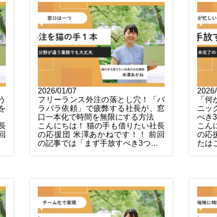
2026/01/07
2026/
う
フリーランス外注の落とし穴！「バ
「何
を
ラバラ依頼」で疲弊する社長が、窓
ニッ
口一本化で時間を無限にする方法
べき
長
こんにちは！ 猫の手も借りたい社長
こん
回
の応援団 米澤あかねです！！ 前回
の応
の記事では「まず手放すべき3つ…
たは