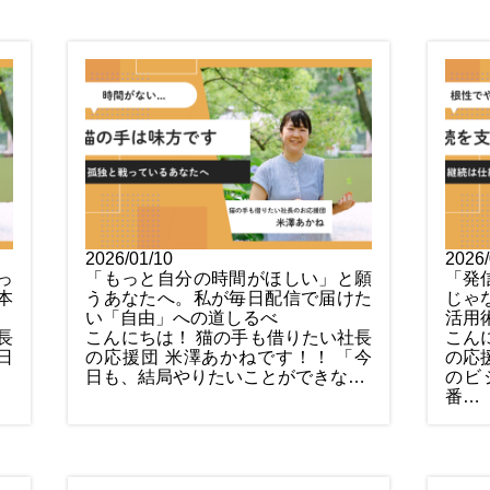
2026/01/10
2026/
っ
「もっと自分の時間がほしい」と願
「発
本
うあなたへ。私が毎日配信で届けた
じゃ
い「自由」への道しるべ
活用
長
こんにちは！ 猫の手も借りたい社長
こん
日
の応援団 米澤あかねです！！ 「今
の応
日も、結局やりたいことができな…
のビ
番…