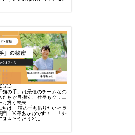
01/13
「猫の手」は最強のチームなの
私たちが目指す、社長もクリエ
ーも輝く未来
にちは！ 猫の手も借りたい社長
援団、米澤あかねです！！ 「外
て良さそうだけど…