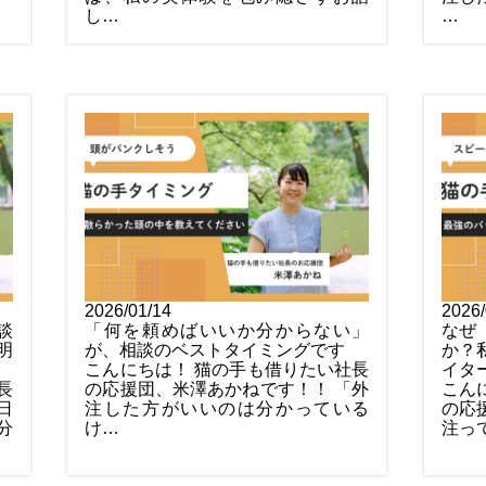
し…
…
2026/01/14
2026/
談
「何を頼めばいいか分からない」
なぜ
明
が、相談のベストタイミングです
か？
こんにちは！ 猫の手も借りたい社長
イタ
長
の応援団、米澤あかねです！！ 「外
こん
日
注した方がいいのは分かっている
の応
分
け…
注っ