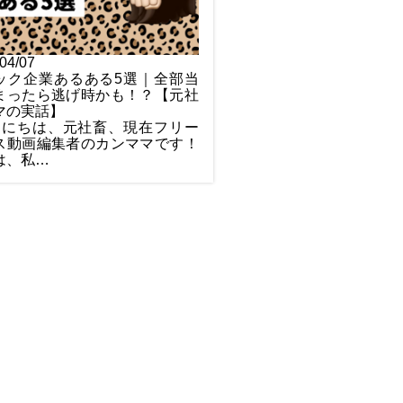
04/07
ック企業あるある5選｜全部当
まったら逃げ時かも！？【元社
マの実話】
にちは、元社畜、現在フリー
ス動画編集者のカンママです！
は、私…