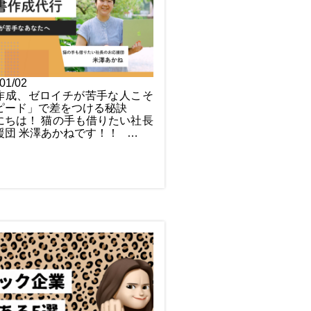
01/02
作成、ゼロイチが苦手な人こそ
ピード」で差をつける秘訣
にちは！ 猫の手も借りたい社長
援団 米澤あかねです！！ …