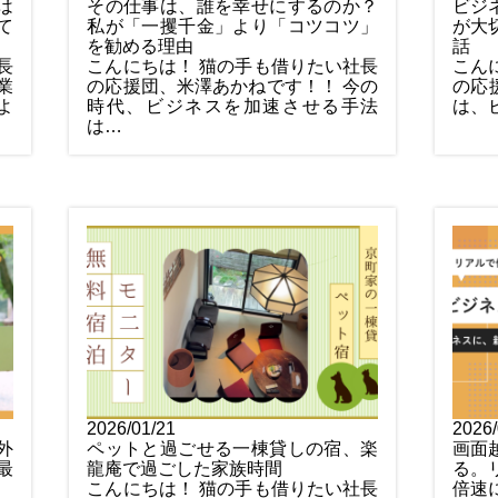
は
その仕事は、誰を幸せにするのか？
ビジ
て
私が「一攫千金」より「コツコツ」
が大
を勧める理由
話
長
こんにちは！ 猫の手も借りたい社長
こん
業
の応援団、米澤あかねです！！ 今の
の応
よ
時代、ビジネスを加速させる手法
は、
は…
2026/01/21
2026/
外
ペットと過ごせる一棟貸しの宿、楽
画面
最
龍庵で過ごした家族時間
る。
こんにちは！ 猫の手も借りたい社長
倍速