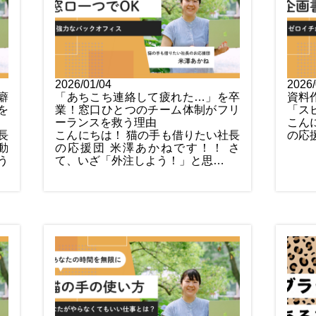
2026/01/04
2026/
癖
「あちこち連絡して疲れた…」を卒
資料
を
業！窓口ひとつのチーム体制がフリ
「ス
ーランスを救う理由
こん
長
こんにちは！ 猫の手も借りたい社長
の応
動
の応援団 米澤あかねです！！ さ
う
て、いざ「外注しよう！」と思…